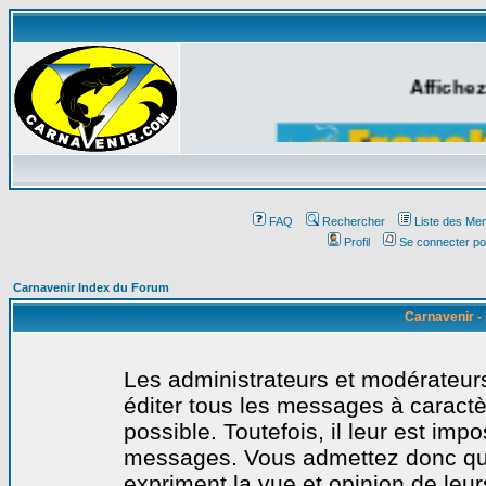
Affichez
FAQ
Rechercher
Liste des Me
Profil
Se connecter po
Carnavenir Index du Forum
Carnavenir -
Les administrateurs et modérateurs
éditer tous les messages à caract
possible. Toutefois, il leur est imp
messages. Vous admettez donc qu
expriment la vue et opinion de leur