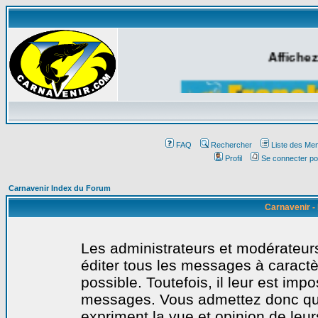
Affichez
FAQ
Rechercher
Liste des Me
Profil
Se connecter po
Carnavenir Index du Forum
Carnavenir -
Les administrateurs et modérateurs
éditer tous les messages à caract
possible. Toutefois, il leur est imp
messages. Vous admettez donc qu
expriment la vue et opinion de leur