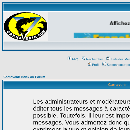
Affichez
FAQ
Rechercher
Liste des Me
Profil
Se connecter po
Carnavenir Index du Forum
Carnavenir -
Les administrateurs et modérateurs
éditer tous les messages à caract
possible. Toutefois, il leur est imp
messages. Vous admettez donc qu
expriment la vue et opinion de leur