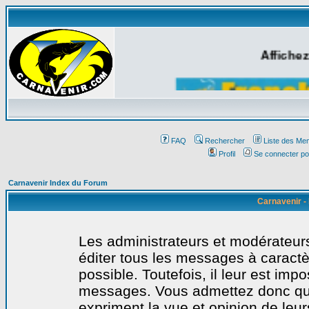
Affichez
FAQ
Rechercher
Liste des Me
Profil
Se connecter po
Carnavenir Index du Forum
Carnavenir -
Les administrateurs et modérateurs
éditer tous les messages à caract
possible. Toutefois, il leur est imp
messages. Vous admettez donc qu
expriment la vue et opinion de leur