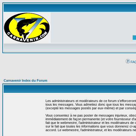
FA
Carnavenir Index du Forum
Les administrateurs et modérateurs de ce forum s'efforceront
tous les messages. Vous admettez donc que tous les message
(excepté les messages postés par eux-même) et par conséqu
Vous consentez à ne pas poster de messages injurieux, obscène
immédiatement de façon permanente (et votre fournisseur d'ac
fait que le webmestre, l'administrateur et les modérateurs de c
sur le fait que toutes les informations que vous donnerez c
accord. Le webmestre, l'administrateur, et les modérateurs n