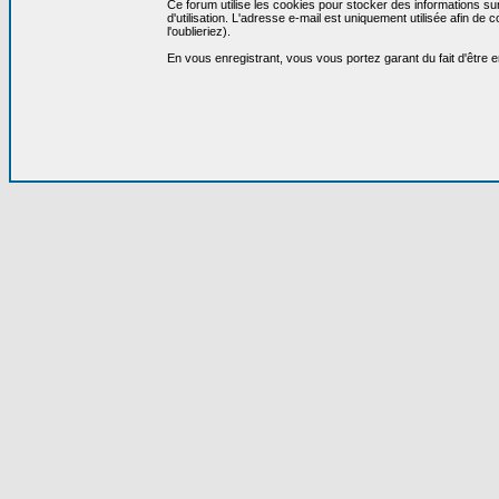
Ce forum utilise les cookies pour stocker des informations su
d'utilisation. L'adresse e-mail est uniquement utilisée afin 
l'oublieriez).
En vous enregistrant, vous vous portez garant du fait d'être 