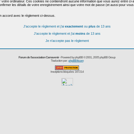
r votre ordinateur. Ces cookies ne contiendront aucune information que vous aurez entré ci-a
de confirmer les détails de votre enregistrement ainsi que votre mot de passe (et aussi pour
en accord avec le règlement ci-dessus.
J'accepte le règlement et j'ai
exactement
ou
plus
de 13 ans
J'accepte le règlement et j'ai
moins
de 13 ans
Je n'accepte pas le règlement
Forum de l'association Carnavenir
- Powered by
phpBB
© 2001, 2005 phpBB Group
Traduction par :
phpBB-fr.com
Inscriptions bloquées: 167214