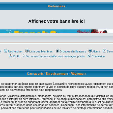
Partenaires
Affichez votre bannière ici
Q
Rechercher
Liste des Membres
Groupes d'utilisateurs
Album
S'enr
Profil
Se connecter pour vérifier ses messages privés
Connexion
Carnavenir - Enregistrement - Règlement
 de supprimer ou éditer tous les messages à caractère répréhensible aussi rapidement que pos
s postés sur ces forums expriment la vue et opinion de leurs auteurs respectifs, et non p
ent ne peuvent pas être tenus pour responsables.
s, vulgaires, diffamatoires, menaçants, sexuels ou tout autre message qui violerait les lois
cès à internet en sera informé). L'adresse IP de chaque message est enregistrée afin d'aider
e forum ont le droit de supprimer, éditer, déplacer ou verrouiller n'importe quel sujet de discu
i-après seront stockées dans une base de données. Cependant, ces informations ne seront di
e peuvent pas être tenus pour responsables si une tentative de piratage informatique conduit