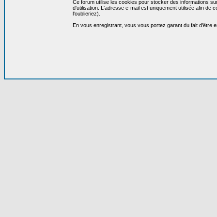
Ce forum utilise les cookies pour stocker des informations su
d'utilisation. L'adresse e-mail est uniquement utilisée afin 
l'oublieriez).
En vous enregistrant, vous vous portez garant du fait d'être 