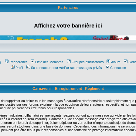
Partenaires
Affichez votre bannière ici
Q
Rechercher
Liste des Membres
Groupes d'utilisateurs
Album
S'enr
Profil
Se connecter pour vérifier ses messages privés
Connexion
Carnavenir - Enregistrement - Règlement
 de supprimer ou éditer tous les messages à caractère répréhensible aussi rapidement que pos
s postés sur ces forums expriment la vue et opinion de leurs auteurs respectifs, et non p
ent ne peuvent pas être tenus pour responsables.
s, vulgaires, diffamatoires, menaçants, sexuels ou tout autre message qui violerait les lois
cès à internet en sera informé). L'adresse IP de chaque message est enregistrée afin d'aider
e forum ont le droit de supprimer, éditer, déplacer ou verrouiller n'importe quel sujet de discu
i-après seront stockées dans une base de données. Cependant, ces informations ne seront di
e peuvent pas être tenus pour responsables si une tentative de piratage informatique conduit