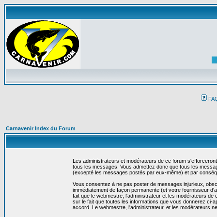
FA
Carnavenir Index du Forum
Les administrateurs et modérateurs de ce forum s'efforceront
tous les messages. Vous admettez donc que tous les message
(excepté les messages postés par eux-même) et par conséqu
Vous consentez à ne pas poster de messages injurieux, obscène
immédiatement de façon permanente (et votre fournisseur d'ac
fait que le webmestre, l'administrateur et les modérateurs de c
sur le fait que toutes les informations que vous donnerez c
accord. Le webmestre, l'administrateur, et les modérateurs n