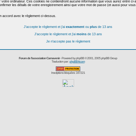
r votre ordinateur. Ces cookies ne contiendront aucune information que vous aurez entré ci-a
de confirmer les détails de votre enregistrement ainsi que votre mot de passe (et aussi pour
en accord avec le règlement ci-dessus.
J'accepte le règlement et j'ai
exactement
ou
plus
de 13 ans
J'accepte le règlement et j'ai
moins
de 13 ans
Je n'accepte pas le règlement
Forum de l'association Carnavenir
- Powered by
phpBB
© 2001, 2005 phpBB Group
Traduction par :
phpBB-fr.com
Inscriptions bloquées: 167221