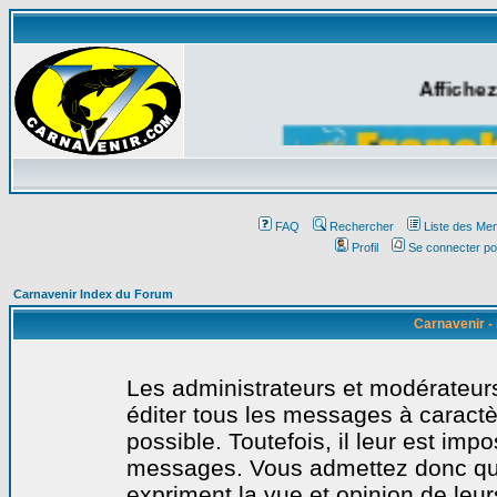
Affichez
FAQ
Rechercher
Liste des Me
Profil
Se connecter po
Carnavenir Index du Forum
Carnavenir -
Les administrateurs et modérateurs
éditer tous les messages à caract
possible. Toutefois, il leur est imp
messages. Vous admettez donc qu
expriment la vue et opinion de leur