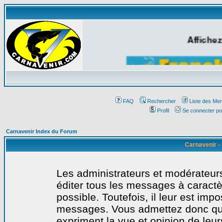
Affichez
FAQ
Rechercher
Liste des Me
Profil
Se connecter po
Carnavenir Index du Forum
Carnavenir -
Les administrateurs et modérateurs
éditer tous les messages à caract
possible. Toutefois, il leur est imp
messages. Vous admettez donc qu
expriment la vue et opinion de leur