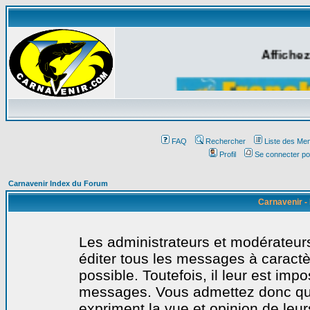
Affichez
FAQ
Rechercher
Liste des Me
Profil
Se connecter po
Carnavenir Index du Forum
Carnavenir -
Les administrateurs et modérateurs
éditer tous les messages à caract
possible. Toutefois, il leur est imp
messages. Vous admettez donc qu
expriment la vue et opinion de leur