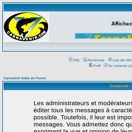
Affichez
FAQ
Rechercher
Liste des Me
Profil
Se connecter po
Carnavenir Index du Forum
Carnavenir -
Les administrateurs et modérateurs
éditer tous les messages à caract
possible. Toutefois, il leur est imp
messages. Vous admettez donc qu
expriment la vue et opinion de leur