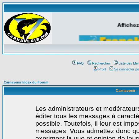
Affichez
FAQ
Rechercher
Liste des Me
Profil
Se connecter po
Carnavenir Index du Forum
Carnavenir -
Les administrateurs et modérateurs
éditer tous les messages à caract
possible. Toutefois, il leur est imp
messages. Vous admettez donc qu
expriment la vue et opinion de leur