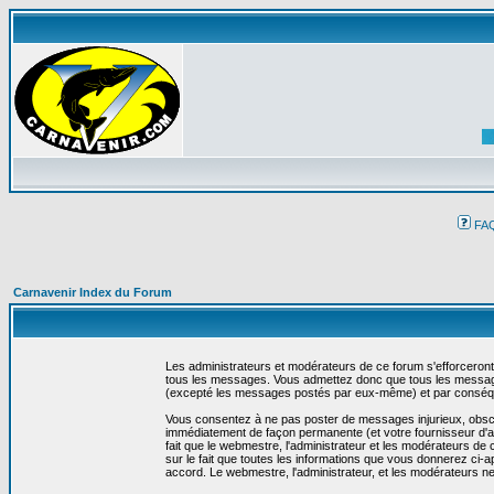
FA
Carnavenir Index du Forum
Les administrateurs et modérateurs de ce forum s'efforceront
tous les messages. Vous admettez donc que tous les message
(excepté les messages postés par eux-même) et par conséqu
Vous consentez à ne pas poster de messages injurieux, obscène
immédiatement de façon permanente (et votre fournisseur d'ac
fait que le webmestre, l'administrateur et les modérateurs de c
sur le fait que toutes les informations que vous donnerez c
accord. Le webmestre, l'administrateur, et les modérateurs n