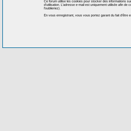
Ce forum utilise les cookies pour stocker des informations su
d'utilisation. L'adresse e-mail est uniquement utilisée afin 
l'oublieriez).
En vous enregistrant, vous vous portez garant du fait d'être 