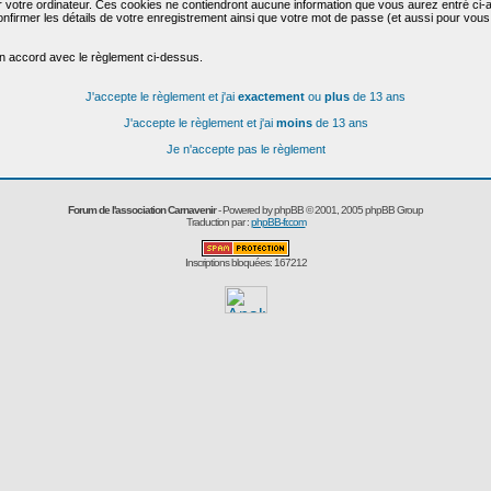
r votre ordinateur. Ces cookies ne contiendront aucune information que vous aurez entré ci-a
de confirmer les détails de votre enregistrement ainsi que votre mot de passe (et aussi pour
en accord avec le règlement ci-dessus.
J'accepte le règlement et j'ai
exactement
ou
plus
de 13 ans
J'accepte le règlement et j'ai
moins
de 13 ans
Je n'accepte pas le règlement
Forum de l'association Carnavenir
- Powered by
phpBB
© 2001, 2005 phpBB Group
Traduction par :
phpBB-fr.com
Inscriptions bloquées: 167212