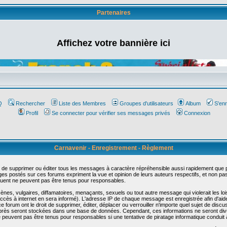
Partenaires
Affichez votre bannière ici
Q
Rechercher
Liste des Membres
Groupes d'utilisateurs
Album
S'enr
Profil
Se connecter pour vérifier ses messages privés
Connexion
Carnavenir - Enregistrement - Règlement
 de supprimer ou éditer tous les messages à caractère répréhensible aussi rapidement que pos
s postés sur ces forums expriment la vue et opinion de leurs auteurs respectifs, et non p
ent ne peuvent pas être tenus pour responsables.
s, vulgaires, diffamatoires, menaçants, sexuels ou tout autre message qui violerait les lois
cès à internet en sera informé). L'adresse IP de chaque message est enregistrée afin d'aider
e forum ont le droit de supprimer, éditer, déplacer ou verrouiller n'importe quel sujet de discu
i-après seront stockées dans une base de données. Cependant, ces informations ne seront di
e peuvent pas être tenus pour responsables si une tentative de piratage informatique conduit