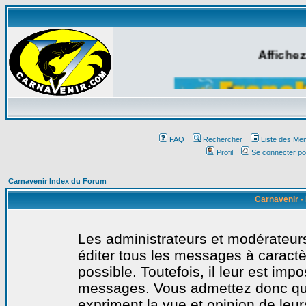
Affichez
FAQ
Rechercher
Liste des Me
Profil
Se connecter po
Carnavenir Index du Forum
Carnavenir -
Les administrateurs et modérateurs
éditer tous les messages à caract
possible. Toutefois, il leur est imp
messages. Vous admettez donc qu
expriment la vue et opinion de leur