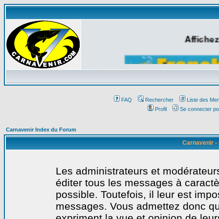
Affichez
FAQ
Rechercher
Liste des Me
Profil
Se connecter po
Carnavenir Index du Forum
Carnavenir -
Les administrateurs et modérateurs
éditer tous les messages à caract
possible. Toutefois, il leur est imp
messages. Vous admettez donc qu
expriment la vue et opinion de leur