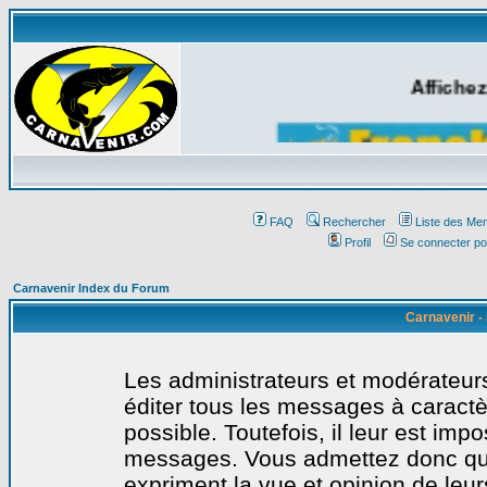
Affichez
FAQ
Rechercher
Liste des Me
Profil
Se connecter po
Carnavenir Index du Forum
Carnavenir -
Les administrateurs et modérateurs
éditer tous les messages à caract
possible. Toutefois, il leur est imp
messages. Vous admettez donc qu
expriment la vue et opinion de leur