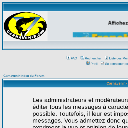
Affichez
FAQ
Rechercher
Liste des Me
Profil
Se connecter po
Carnavenir Index du Forum
Carnavenir -
Les administrateurs et modérateurs
éditer tous les messages à caract
possible. Toutefois, il leur est imp
messages. Vous admettez donc qu
expriment la vue et opinion de leur