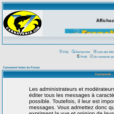
Affichez
FAQ
Rechercher
Liste des Me
Profil
Se connecter po
Carnavenir Index du Forum
Carnavenir -
Les administrateurs et modérateurs
éditer tous les messages à caract
possible. Toutefois, il leur est imp
messages. Vous admettez donc qu
expriment la vue et opinion de leur