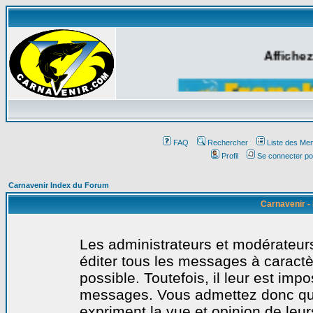
Affichez
FAQ
Rechercher
Liste des Me
Profil
Se connecter po
Carnavenir Index du Forum
Carnavenir -
Les administrateurs et modérateurs
éditer tous les messages à caract
possible. Toutefois, il leur est imp
messages. Vous admettez donc qu
expriment la vue et opinion de leur