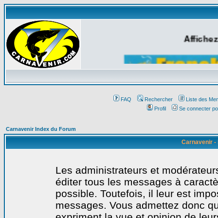
Affichez
FAQ
Rechercher
Liste des Me
Profil
Se connecter po
Carnavenir Index du Forum
Carnavenir -
Les administrateurs et modérateurs
éditer tous les messages à caract
possible. Toutefois, il leur est imp
messages. Vous admettez donc qu
expriment la vue et opinion de leur