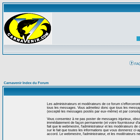
FA
Carnavenir Index du Forum
Les administrateurs et modérateurs de ce forum s'efforceront
tous les messages. Vous admettez donc que tous les message
(excepté les messages postés par eux-même) et par conséqu
Vous consentez à ne pas poster de messages injurieux, obscène
immédiatement de façon permanente (et votre fournisseur d'ac
fait que le webmestre, l'administrateur et les modérateurs de c
sur le fait que toutes les informations que vous donnerez c
accord. Le webmestre, l'administrateur, et les modérateurs n