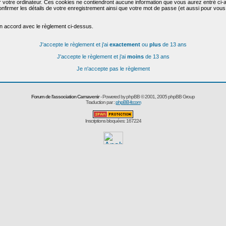
r votre ordinateur. Ces cookies ne contiendront aucune information que vous aurez entré ci-a
de confirmer les détails de votre enregistrement ainsi que votre mot de passe (et aussi pour
en accord avec le règlement ci-dessus.
J'accepte le règlement et j'ai
exactement
ou
plus
de 13 ans
J'accepte le règlement et j'ai
moins
de 13 ans
Je n'accepte pas le règlement
Forum de l'association Carnavenir
- Powered by
phpBB
© 2001, 2005 phpBB Group
Traduction par :
phpBB-fr.com
Inscriptions bloquées: 167224