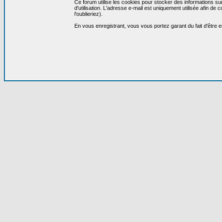
Ce forum utilise les cookies pour stocker des informations su
d'utilisation. L'adresse e-mail est uniquement utilisée afin 
l'oublieriez).
En vous enregistrant, vous vous portez garant du fait d'être 