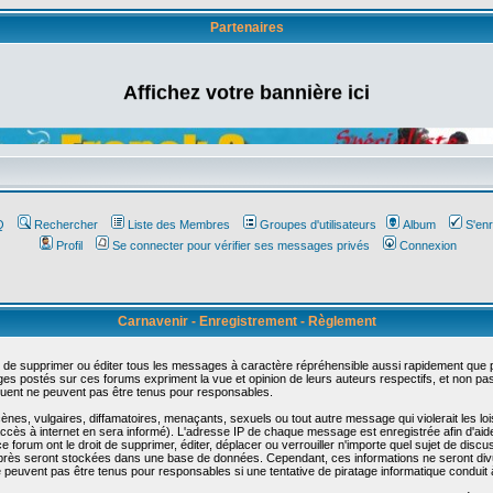
Partenaires
Affichez votre bannière ici
Q
Rechercher
Liste des Membres
Groupes d'utilisateurs
Album
S'enr
Profil
Se connecter pour vérifier ses messages privés
Connexion
Carnavenir - Enregistrement - Règlement
 de supprimer ou éditer tous les messages à caractère répréhensible aussi rapidement que pos
s postés sur ces forums expriment la vue et opinion de leurs auteurs respectifs, et non p
ent ne peuvent pas être tenus pour responsables.
s, vulgaires, diffamatoires, menaçants, sexuels ou tout autre message qui violerait les lois
cès à internet en sera informé). L'adresse IP de chaque message est enregistrée afin d'aider
e forum ont le droit de supprimer, éditer, déplacer ou verrouiller n'importe quel sujet de discu
i-après seront stockées dans une base de données. Cependant, ces informations ne seront di
e peuvent pas être tenus pour responsables si une tentative de piratage informatique conduit