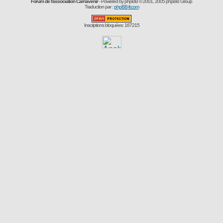
Forum de l'association Carnavenir
- Powered by
phpBB
© 2001, 2005 phpBB Group
Traduction par :
phpBB-fr.com
Inscriptions bloquées: 167215