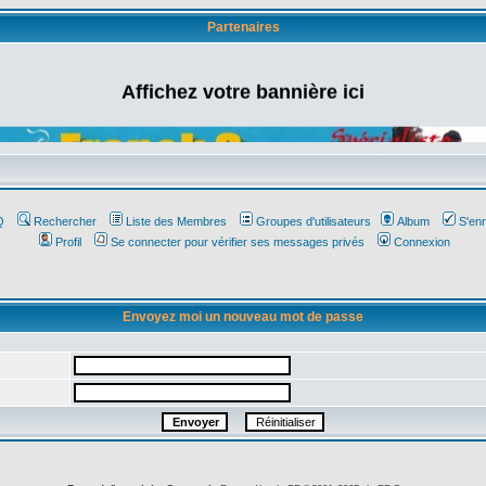
Partenaires
Affichez votre bannière ici
Q
Rechercher
Liste des Membres
Groupes d'utilisateurs
Album
S'enr
Profil
Se connecter pour vérifier ses messages privés
Connexion
Envoyez moi un nouveau mot de passe