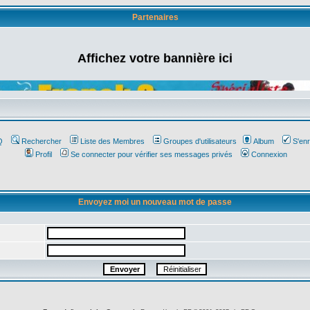
Partenaires
Affichez votre bannière ici
Q
Rechercher
Liste des Membres
Groupes d'utilisateurs
Album
S'enr
Profil
Se connecter pour vérifier ses messages privés
Connexion
Envoyez moi un nouveau mot de passe