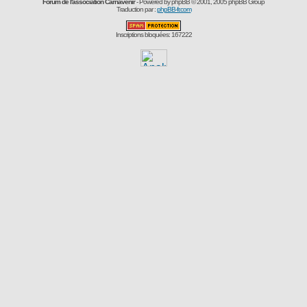
Forum de l'association Carnavenir
- Powered by
phpBB
© 2001, 2005 phpBB Group
Traduction par :
phpBB-fr.com
Inscriptions bloquées: 167222