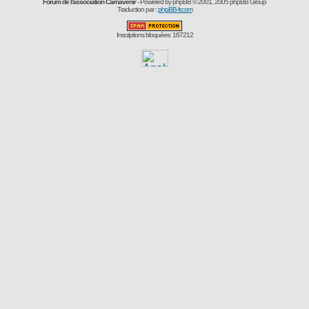
Forum de l'association Carnavenir
- Powered by
phpBB
© 2001, 2005 phpBB Group
Traduction par :
phpBB-fr.com
Inscriptions bloquées: 167212