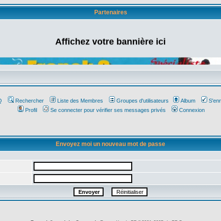
Partenaires
Affichez votre bannière ici
Q
Rechercher
Liste des Membres
Groupes d'utilisateurs
Album
S'enr
Profil
Se connecter pour vérifier ses messages privés
Connexion
Envoyez moi un nouveau mot de passe