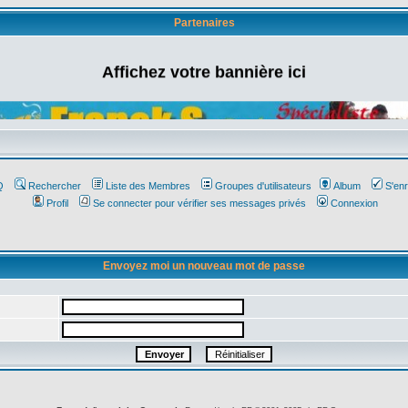
Partenaires
Affichez votre bannière ici
Q
Rechercher
Liste des Membres
Groupes d'utilisateurs
Album
S'enr
Profil
Se connecter pour vérifier ses messages privés
Connexion
Envoyez moi un nouveau mot de passe