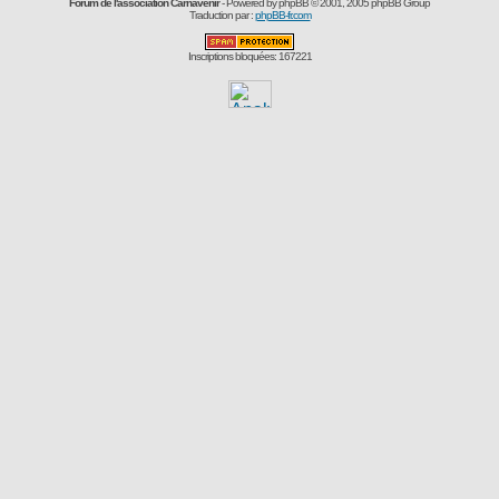
Forum de l'association Carnavenir
- Powered by
phpBB
© 2001, 2005 phpBB Group
Traduction par :
phpBB-fr.com
Inscriptions bloquées: 167221