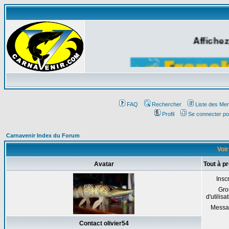
Affichez
FAQ
Rechercher
Liste des Me
Profil
Se connecter po
Carnavenir Index du Forum
Voir
Avatar
Tout à p
Inscr
Gro
d'utilisa
Messa
Contact olivier54