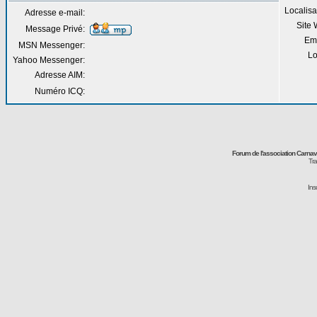
Localisa
Adresse e-mail:
Site
Message Privé:
Em
MSN Messenger:
Lo
Yahoo Messenger:
Adresse AIM:
Numéro ICQ:
Forum de l'association Carna
Tra
Ins