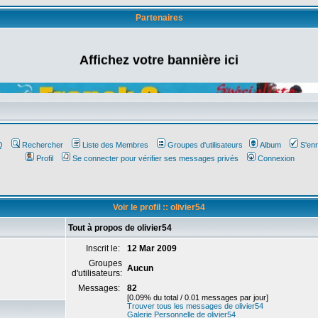
Partenaires
Affichez votre bannière ici
Q
Rechercher
Liste des Membres
Groupes d'utilisateurs
Album
S'enr
Profil
Se connecter pour vérifier ses messages privés
Connexion
Voir le profil :: olivier54
Tout à propos de olivier54
Inscrit le:
12 Mar 2009
Groupes
Aucun
d'utilisateurs:
Messages:
82
[0.09% du total / 0.01 messages par jour]
Trouver tous les messages de olivier54
Galerie Personnelle de olivier54