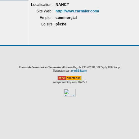
Localisation:
NANCY
Site Web:
http://www.carnalor.com/
Emploi:
commerçial
Loisirs:
pêche
Forum de l'association Carnavenir
- Powered by
phpBB
© 2001, 2005 phpBB Group
Traduction par :
phpBB-fr.com
Inscriptions bloquées: 167221