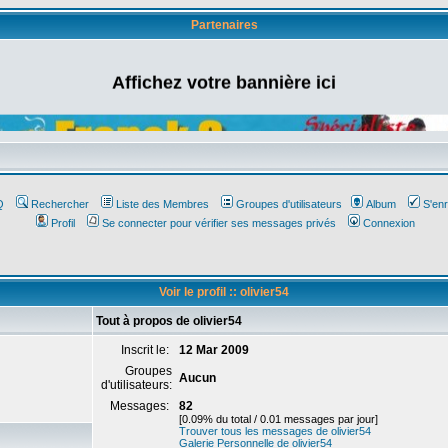
Partenaires
Affichez votre bannière ici
Q
Rechercher
Liste des Membres
Groupes d'utilisateurs
Album
S'enr
Profil
Se connecter pour vérifier ses messages privés
Connexion
Voir le profil :: olivier54
Tout à propos de olivier54
Inscrit le:
12 Mar 2009
Groupes
Aucun
d'utilisateurs:
Messages:
82
[0.09% du total / 0.01 messages par jour]
Trouver tous les messages de olivier54
Galerie Personnelle de olivier54