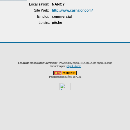
Localisation:
NANCY
Site Web:
http://www.carnalor.com/
Emploi:
commerçial
Loisirs:
pêche
Forum de l'association Carnavenir
- Powered by
phpBB
© 2001, 2005 phpBB Group
Traduction par :
phpBB-fr.com
Inscriptions bloquées: 167221