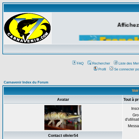
Affichez
FAQ
Rechercher
Liste des Me
Profil
Se connecter po
Carnavenir Index du Forum
Voir
Avatar
Tout à p
Inscr
Gro
d'utilisa
Messa
Contact olivier54