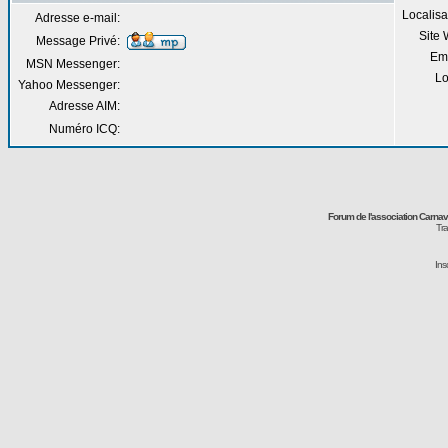
Localisa
Adresse e-mail:
Site
Message Privé:
Em
MSN Messenger:
Lo
Yahoo Messenger:
Adresse AIM:
Numéro ICQ:
Forum de l'association Carna
Tra
Ins