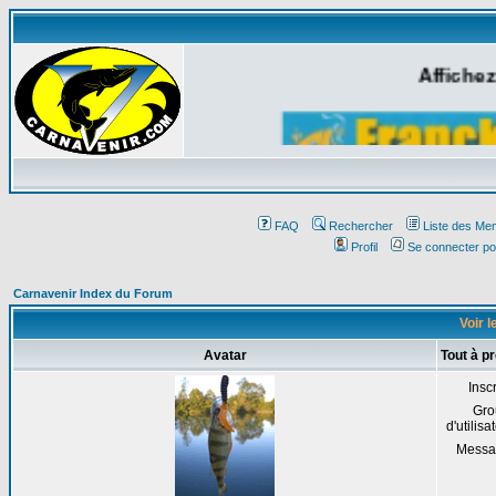
Affichez
FAQ
Rechercher
Liste des Me
Profil
Se connecter po
Carnavenir Index du Forum
Voir 
Avatar
Tout à 
Inscr
Gro
d'utilisa
Messa