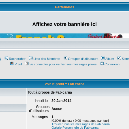
Partenaires
Affichez votre bannière ici
Q
Rechercher
Liste des Membres
Groupes d'utilisateurs
Album
S'enr
Profil
Se connecter pour vérifier ses messages privés
Connexion
Voir le profil :: Fab carna
Tout à propos de Fab carna
Inscrit le:
30 Jan 2014
Groupes
Aucun
d'utilisateurs:
Messages:
1
[0.00% du total / 0.00 messages par jour]
Trouver tous les messages de Fab carna
Galerie Personnelle de Fab carna