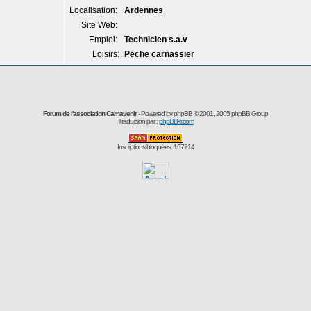
Localisation:
Ardennes
Site Web:
Emploi:
Technicien s.a.v
Loisirs:
Peche carnassier
Forum de l'association Carnavenir
- Powered by
phpBB
© 2001, 2005 phpBB Group
Traduction par :
phpBB-fr.com
Inscriptions bloquées: 167214