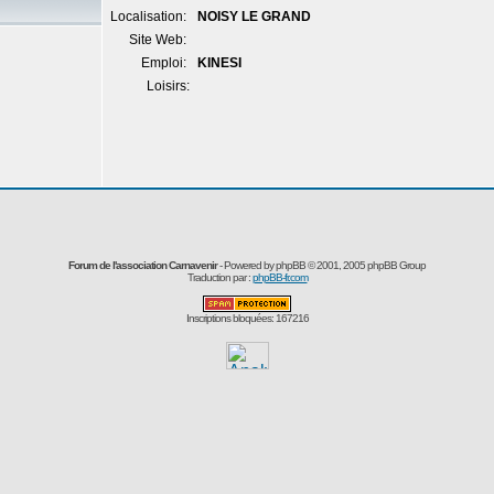
Localisation:
NOISY LE GRAND
Site Web:
Emploi:
KINESI
Loisirs:
Forum de l'association Carnavenir
- Powered by
phpBB
© 2001, 2005 phpBB Group
Traduction par :
phpBB-fr.com
Inscriptions bloquées: 167216