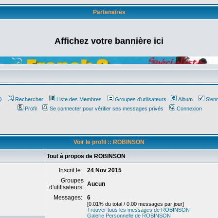
Partenaires
Affichez votre bannière ici
Q
Rechercher
Liste des Membres
Groupes d'utilisateurs
Album
S'enr
Profil
Se connecter pour vérifier ses messages privés
Connexion
Voir le profil :: ROBINSON
Tout à propos de ROBINSON
Inscrit le:
24 Nov 2015
Groupes
Aucun
d'utilisateurs:
Messages:
6
[0.01% du total / 0.00 messages par jour]
Trouver tous les messages de ROBINSON
Galerie Personnelle de ROBINSON