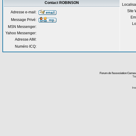
Contact ROBINSON
Localisa
Site
Adresse e-mail:
Em
Message Privé:
Lo
MSN Messenger:
Yahoo Messenger:
Adresse AIM:
Numéro ICQ:
Forum de l'association Carna
Tra
Ins