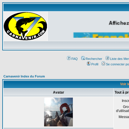
Affichez
FAQ
Rechercher
Liste des Me
Profil
Se connecter po
Carnavenir Index du Forum
Voir 
Avatar
Tout à 
Inscr
Gro
d'utilisa
Messa