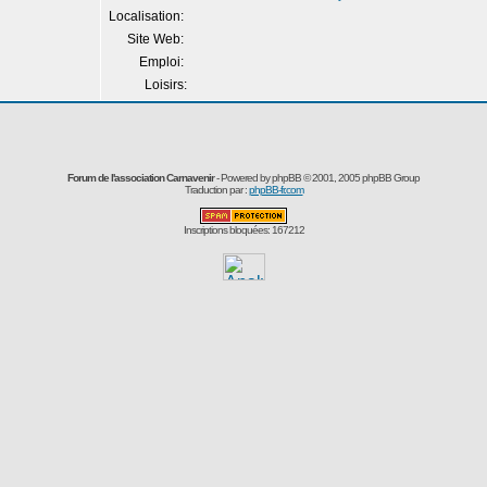
Localisation:
Site Web:
Emploi:
Loisirs:
Forum de l'association Carnavenir
- Powered by
phpBB
© 2001, 2005 phpBB Group
Traduction par :
phpBB-fr.com
Inscriptions bloquées: 167212