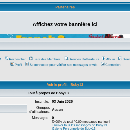
Partenaires
Affichez votre bannière ici
Q
Rechercher
Liste des Membres
Groupes d'utilisateurs
Album
S'enr
Profil
Se connecter pour vérifier ses messages privés
Connexion
Voir le profil :: Boby13
Tout à propos de Boby13
Inscrit le:
03 Juin 2026
Groupes
Aucun
d'utilisateurs:
Messages:
0
[0.00% du total / 0.00 messages par jour]
Trouver tous les messages de Boby13
Galerie Personnelle de Boby13