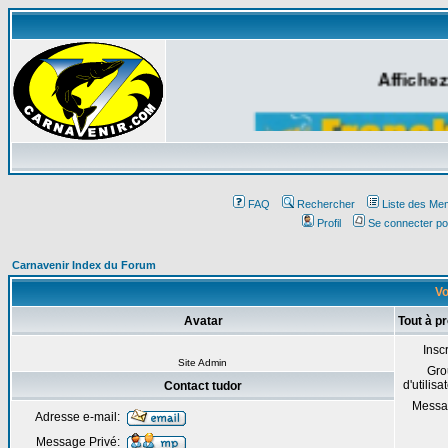
Affichez
FAQ
Rechercher
Liste des Me
Profil
Se connecter po
Carnavenir Index du Forum
Vo
Avatar
Tout à p
Inscr
Site Admin
Gro
d'utilisa
Contact tudor
Messa
Adresse e-mail:
Message Privé: