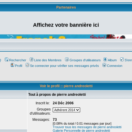
Partenaires
Affichez votre bannière ici
Q
Rechercher
Liste des Membres
Groupes d'utilisateurs
Album
S'enr
Profil
Se connecter pour vérifier ses messages privés
Connexion
Voir le profil :: pierre andreoletti
Tout à propos de pierre andreoletti
Inscrit le:
24 Déc 2006
Groupes
d'utilisateurs:
Messages:
73
[0.08% du total / 0.01 messages par jour]
Trouver tous les messages de pierre andreoletti
Galerie Personnelle de pierre andreoletti