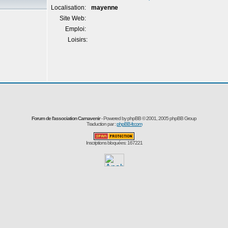
Localisation:
mayenne
Site Web:
Emploi:
Loisirs:
Forum de l'association Carnavenir
- Powered by
phpBB
© 2001, 2005 phpBB Group
Traduction par :
phpBB-fr.com
Inscriptions bloquées: 167221