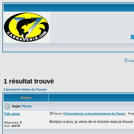
FA
1 résultat trouvé
Carnavenir Index du Forum
Auteur
Sujet:
Photo
Fab carna
Forum:
Présentations et fonctionnement du Forum
Posté
Bonjour a tous, je viens de m inscrire mais je trou
Réponses:
5
Vus:
11476