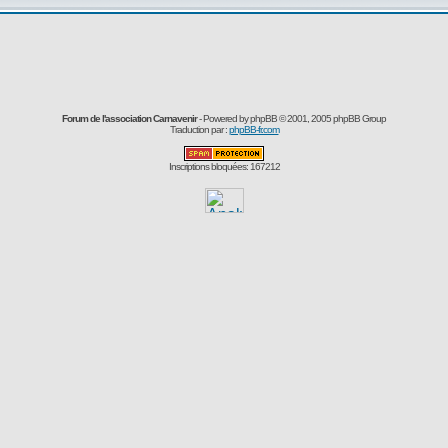
Forum de l'association Carnavenir
- Powered by
phpBB
© 2001, 2005 phpBB Group
Traduction par :
phpBB-fr.com
Inscriptions bloquées: 167212