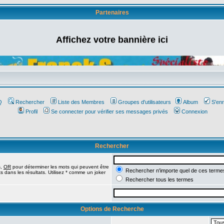
Partenaires
Affichez votre bannière ici
Q
Rechercher
Liste des Membres
Groupes d'utilisateurs
Album
S'enr
Profil
Se connecter pour vérifier ses messages privés
Connexion
Rechercher
s,
OR
pour déterminer les mots qui peuvent être
Rechercher n'importe quel de ces terme
 dans les résultats. Utilisez * comme un joker
Rechercher tous les termes
Options de Recherche