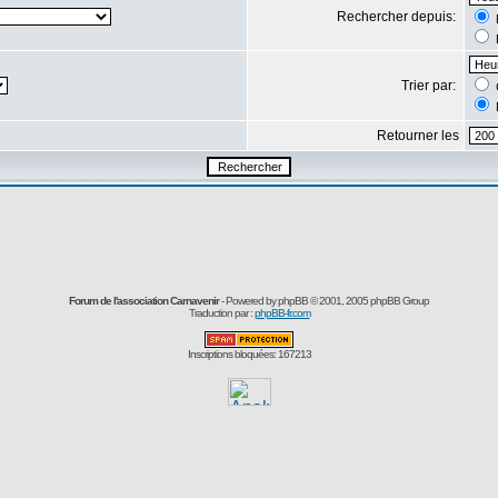
Rechercher depuis:
Trier par:
Retourner les
Forum de l'association Carnavenir
- Powered by
phpBB
© 2001, 2005 phpBB Group
Traduction par :
phpBB-fr.com
Inscriptions bloquées: 167213