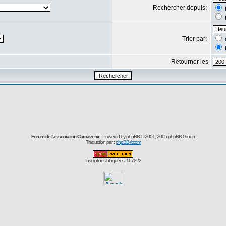
Rechercher depuis:
Trier par:
Retourner les
Forum de l'association Carnavenir
- Powered by
phpBB
© 2001, 2005 phpBB Group
Traduction par :
phpBB-fr.com
Inscriptions bloquées: 167222