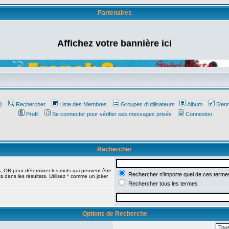
Partenaires
Affichez votre bannière ici
Q
Rechercher
Liste des Membres
Groupes d'utilisateurs
Album
S'enr
Profil
Se connecter pour vérifier ses messages privés
Connexion
Rechercher
s,
OR
pour déterminer les mots qui peuvent être
Rechercher n'importe quel de ces terme
 dans les résultats. Utilisez * comme un joker
Rechercher tous les termes
Options de Recherche