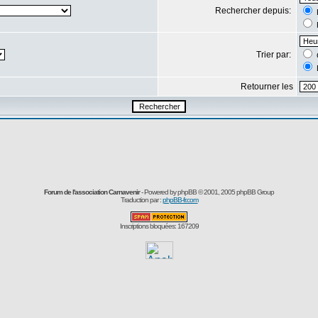
Rechercher depuis:
Trier par:
Retourner les
Forum de l'association Carnavenir
- Powered by
phpBB
© 2001, 2005 phpBB Group
Traduction par :
phpBB-fr.com
Inscriptions bloquées: 167209