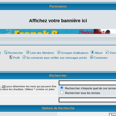
Partenaires
Affichez votre bannière ici
Q
Rechercher
Liste des Membres
Groupes d'utilisateurs
Album
S'enr
Profil
Se connecter pour vérifier ses messages privés
Connexion
Rechercher
s,
OR
pour déterminer les mots qui peuvent être
Rechercher n'importe quel de ces terme
 dans les résultats. Utilisez * comme un joker
Rechercher tous les termes
Options de Recherche