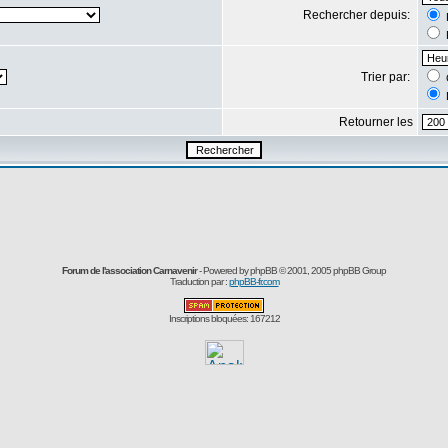
Rechercher depuis:
Trier par:
Retourner les
Forum de l'association Carnavenir
- Powered by
phpBB
© 2001, 2005 phpBB Group
Traduction par :
phpBB-fr.com
Inscriptions bloquées: 167212