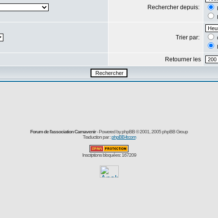
Rechercher depuis:
Trier par:
Retourner les
Forum de l'association Carnavenir
- Powered by
phpBB
© 2001, 2005 phpBB Group
Traduction par :
phpBB-fr.com
Inscriptions bloquées: 167209