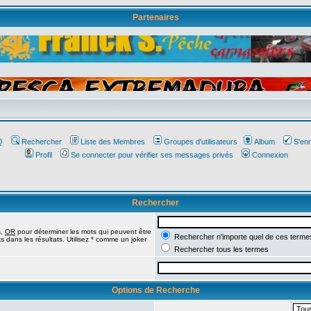
Partenaires
Affichez votre bannière ici
Q
Rechercher
Liste des Membres
Groupes d'utilisateurs
Album
S'enr
Profil
Se connecter pour vérifier ses messages privés
Connexion
Rechercher
s,
OR
pour déterminer les mots qui peuvent être
Rechercher n'importe quel de ces terme
 dans les résultats. Utilisez * comme un joker
Rechercher tous les termes
Options de Recherche