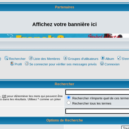
Partenaires
Affichez votre bannière ici
Q
Rechercher
Liste des Membres
Groupes d'utilisateurs
Album
S'enr
Profil
Se connecter pour vérifier ses messages privés
Connexion
Rechercher
s,
OR
pour déterminer les mots qui peuvent être
Rechercher n'importe quel de ces terme
 dans les résultats. Utilisez * comme un joker
Rechercher tous les termes
Options de Recherche