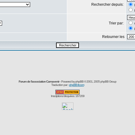
Rechercher depuis:
Trier par:
Retourner les
Forum de l'association Carnavenir
- Powered by
phpBB
© 2001, 2005 phpBB Group
Traduction par :
phpBB-fr.com
Inscriptions bloquées: 167209