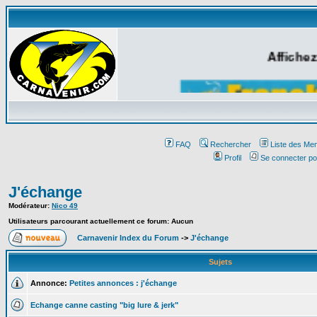
Affichez
FAQ
Rechercher
Liste des Me
Profil
Se connecter po
J'échange
Modérateur:
Nico 49
Utilisateurs parcourant actuellement ce forum: Aucun
Carnavenir Index du Forum
->
J'échange
Sujets
Annonce:
Petites annonces : j'échange
Echange canne casting "big lure & jerk"