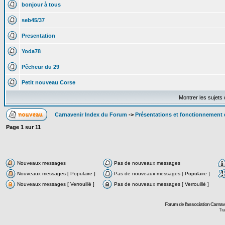
bonjour à tous
seb45/37
Presentation
Yoda78
Pêcheur du 29
Petit nouveau Corse
Montrer les sujets
Carnavenir Index du Forum
->
Présentations et fonctionnement
Page
1
sur
11
Nouveaux messages
Pas de nouveaux messages
Nouveaux messages [ Populaire ]
Pas de nouveaux messages [ Populaire ]
Nouveaux messages [ Verrouillé ]
Pas de nouveaux messages [ Verrouillé ]
Forum de l'association Carna
Tra