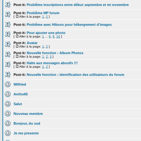
Post-it:
Problème inscriptions entre début septembre et mi novembre
Post-it:
Problème MP forum
[
Aller à la page:
1
,
2
]
Post-it:
Problème avec Hiboox pour hébergement d'images
Post-it:
Pour ajouter une photo
[
Aller à la page:
1
...
8
,
9
,
10
]
Post-it:
Avatar
[
Aller à la page:
1
,
2
]
Post-it:
Nouvelle fonction : Album Photos
[
Aller à la page:
1
,
2
,
3
]
Post-it:
Halte aux messages abusifs !!!
[
Aller à la page:
1
,
2
]
Post-it:
Nouvelle fonction : identification des utilisateurs du forum
Wilfried
Antho65
Salut
Nouveau membre
Bonjour, du sud
Je me presente