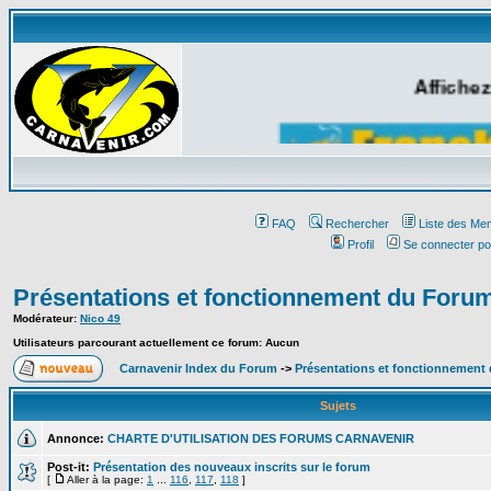
Affichez
FAQ
Rechercher
Liste des Me
Profil
Se connecter po
Présentations et fonctionnement du Foru
Modérateur:
Nico 49
Utilisateurs parcourant actuellement ce forum: Aucun
Carnavenir Index du Forum
->
Présentations et fonctionnement
Sujets
Annonce:
CHARTE D'UTILISATION DES FORUMS CARNAVENIR
Post-it:
Présentation des nouveaux inscrits sur le forum
[
Aller à la page:
1
...
116
,
117
,
118
]