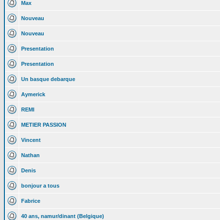
Max
Nouveau
Nouveau
Presentation
Presentation
Un basque debarque
Aymerick
REMI
METIER PASSION
Vincent
Nathan
Denis
bonjour a tous
Fabrice
40 ans, namur/dinant (Belgique)