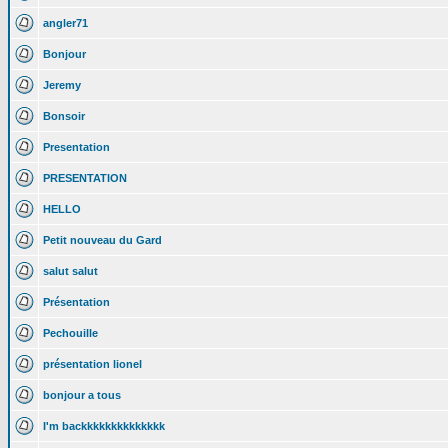
angler71
Bonjour
Jeremy
Bonsoir
Presentation
PRESENTATION
HELLO
Petit nouveau du Gard
salut salut
Présentation
Pechouille
présentation lionel
bonjour a tous
I'm backkkkkkkkkkkkkk