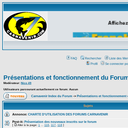
Affichez
FAQ
Rechercher
Liste des Me
Profil
Se connecter po
Présentations et fonctionnement du Foru
Modérateur:
Nico 49
Utilisateurs parcourant actuellement ce forum: Aucun
Carnavenir Index du Forum
->
Présentations et fonctionnement
Sujets
Annonce:
CHARTE D'UTILISATION DES FORUMS CARNAVENIR
Post-it:
Présentation des nouveaux inscrits sur le forum
[
Aller à la page:
1
...
116
,
117
,
118
]