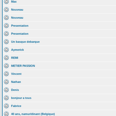
Max
Nouveau
Nouveau
Presentation
Presentation
Un basque debarque
Aymerick
REMI
METIER PASSION
Vincent
Nathan
Denis
bonjour a tous
Fabrice
40 ans, namur/dinant (Belgique)