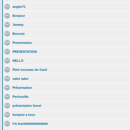
angler71
Bonjour
Jeremy
Bonsoir
Presentation
PRESENTATION
HELLO
Petit nouveau du Gard
salut salut
Présentation
Pechouille
présentation lionel
bonjour a tous
I'm backkkkkkkkkkkkkk