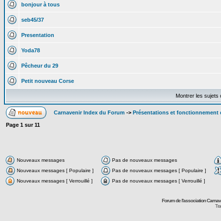
bonjour à tous
seb45/37
Presentation
Yoda78
Pêcheur du 29
Petit nouveau Corse
Montrer les sujets
Carnavenir Index du Forum
->
Présentations et fonctionnement
Page
1
sur
11
Nouveaux messages
Pas de nouveaux messages
Nouveaux messages [ Populaire ]
Pas de nouveaux messages [ Populaire ]
Nouveaux messages [ Verrouillé ]
Pas de nouveaux messages [ Verrouillé ]
Forum de l'association Carna
Tra