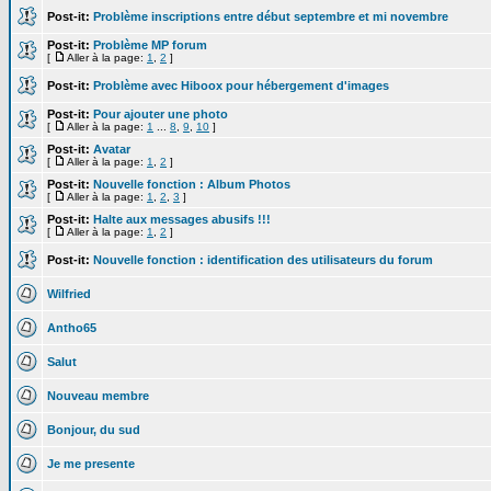
Post-it:
Problème inscriptions entre début septembre et mi novembre
Post-it:
Problème MP forum
[
Aller à la page:
1
,
2
]
Post-it:
Problème avec Hiboox pour hébergement d'images
Post-it:
Pour ajouter une photo
[
Aller à la page:
1
...
8
,
9
,
10
]
Post-it:
Avatar
[
Aller à la page:
1
,
2
]
Post-it:
Nouvelle fonction : Album Photos
[
Aller à la page:
1
,
2
,
3
]
Post-it:
Halte aux messages abusifs !!!
[
Aller à la page:
1
,
2
]
Post-it:
Nouvelle fonction : identification des utilisateurs du forum
Wilfried
Antho65
Salut
Nouveau membre
Bonjour, du sud
Je me presente