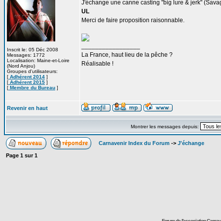
J'échange une canne casting "big lure & jerk" (Savag
UL
Merci de faire proposition raisonnable.
_________________
Inscrit le: 05 Déc 2008
La France, haut lieu de la pêche ?
Messages: 1772
Localisation: Maine-et-Loire
Réalisable !
(Nord Anjou)
Groupes d'utilisateurs:
[
Adhérent 2014
]
[
Adhérent 2015
]
[
Membre du Bureau
]
Revenir en haut
Montrer les messages depuis:
Carnavenir Index du Forum
->
J'échange
Page
1
sur
1
Forum de l'association Carna