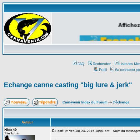
Affichez
FAQ
Rechercher
Liste des Me
Profil
Se connecter po
Echange canne casting "big lure & jerk"
Carnavenir Index du Forum
->
J'échange
Auteur
Nico 49
Posté le: Ven Juil 24, 2015 10:01 pm
Sujet du message: E
Site Admin