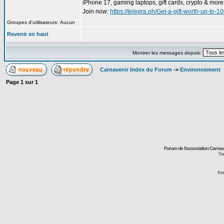
iPhone 17, gaming laptops, gift cards, crypto & more
Join now:
https://telegra.ph/Get-a-gift-worth-up-to
Groupes d'utilisateurs: Aucun
Revenir en haut
Montrer les messages depuis:
Carnavenir Index du Forum
->
Environnement
Page
1
sur
1
Forum de l'association Carna
Tra
Ins