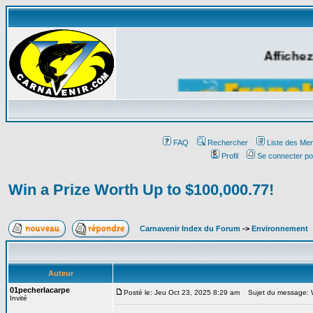
Affichez
FAQ
Rechercher
Liste des Me
Profil
Se connecter po
Win a Prize Worth Up to $100,000.77!
Carnavenir Index du Forum
->
Environnement
Auteur
01pecherlacarpe
Posté le: Jeu Oct 23, 2025 8:29 am
Sujet du message: Wi
Invité