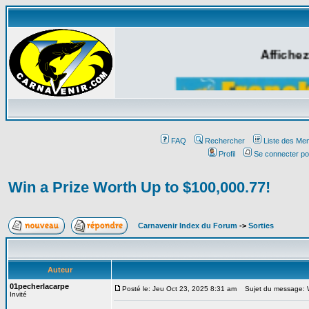
Affichez
FAQ
Rechercher
Liste des Me
Profil
Se connecter po
Win a Prize Worth Up to $100,000.77!
Carnavenir Index du Forum
->
Sorties
Auteur
01pecherlacarpe
Posté le: Jeu Oct 23, 2025 8:31 am
Sujet du message: Wi
Invité