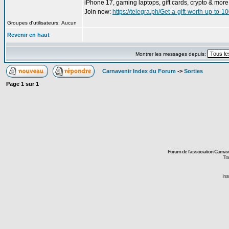
iPhone 17, gaming laptops, gift cards, crypto & more
Join now:
https://telegra.ph/Get-a-gift-worth-up-to
Groupes d'utilisateurs: Aucun
Revenir en haut
Montrer les messages depuis:
Carnavenir Index du Forum
->
Sorties
Page
1
sur
1
Forum de l'association Carna
Tra
Ins