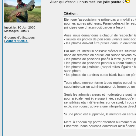
Aller, qui c'est qui nous met une jolie poutre ?
Citation:
Bien que l'association ne prône pas un no-kill st
pour les autres pêcheurs. Parmi celles-ci, le res
principes que chacun doit garder à l'esprit.
Inscrit le: 30 Jan 2005
Messages: 10507
Aussi nous demandons à chacun de respecter les 
Groupes d'utilisateurs:
• seules les photos de poissons vivants sont ac
[
Adhérent 2015
]
• les photos doivent être prises dans un environ
Par ailleurs, merci si possible d'éviter les situat
donc de remettre en cause leur survie si vous av
• les photos de poissons posés à terre (surtout pa
• les photos de poissons pendus au bout d’une pi
• les photos de juvéniles (rappel tailles légales 
sans photo
• les photos de sandres ou de black-bass en péri
Toute photo non-conforme à ces règles ou qui ne 
supprimée par un administrateur du forum ou un 
Seuls les administrateurs et modérateurs sont ha
pourra également être supprimée, sachant qu'en 
sensibilités étant différentes sur ce sujet, il vo
explication constructive à une interpellation direc
Si une photo est supprimée, le membre en sera inf
Merci à chacun d'y porter attention au moment de
Ensemble, nous pouvons contribuer ainsi à faire