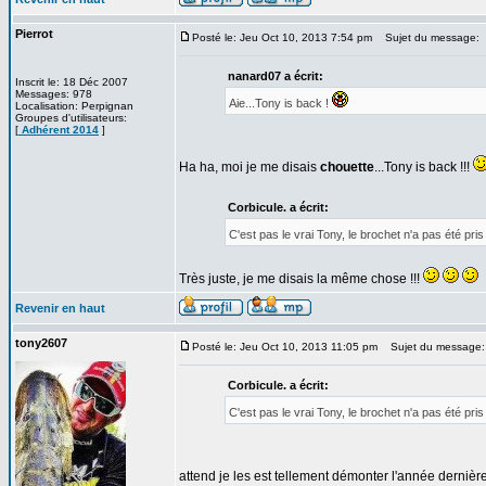
Pierrot
Posté le: Jeu Oct 10, 2013 7:54 pm
Sujet du message:
nanard07 a écrit:
Inscrit le: 18 Déc 2007
Messages: 978
Aie...Tony is back !
Localisation: Perpignan
Groupes d'utilisateurs:
[
Adhérent 2014
]
Ha ha, moi je me disais
chouette
...Tony is back !!!
Corbicule. a écrit:
C'est pas le vrai Tony, le brochet n'a pas été pr
Très juste, je me disais la même chose !!!
Revenir en haut
tony2607
Posté le: Jeu Oct 10, 2013 11:05 pm
Sujet du message:
Corbicule. a écrit:
C'est pas le vrai Tony, le brochet n'a pas été pr
attend je les est tellement démonter l'année dernière