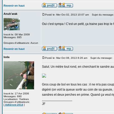
Revenir en haut
Anub'arak
Posté le: Mer Oct 02, 2013 10:07 am
Sujet du message:
Oui c'est sympa ! C'est un petit, ça traine pas trop le 
Inscrit le: 08 Mar 2009
Messages: 695
Groupes d'utilisateurs: Aucun
Revenir en haut
Ioda
Posté le: Mar Oct 08, 2013 8:26 am
Sujet du message:
Salut. Un mètre tout rond, en cherchant le sandre a
Gros coup de bol en tous les cas : il ne m'a pas coup
digéré (on voit la queue sortir au coin de sa gueule, 
Inscrit le: 17 Avr 2006
sandres et deux perches en prime. Quand ça veut ri
Messages: 690
_________________
Localisation: Yvelines
Groupes d'utilisateurs:
JF
[
Adhérent 2014
]