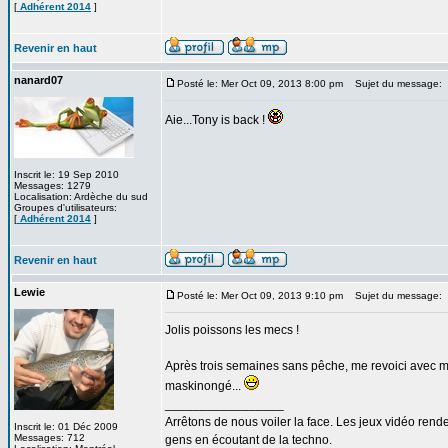
[
Adhérent 2014
]
Revenir en haut
nanard07
Posté le: Mer Oct 09, 2013 8:00 pm
Sujet du message:
Aie...Tony is back !
Inscrit le: 19 Sep 2010
Messages: 1279
Localisation: Ardèche du sud
Groupes d'utilisateurs:
[
Adhérent 2014
]
Revenir en haut
Lewie
Posté le: Mer Oct 09, 2013 9:10 pm
Sujet du message:
Jolis poissons les mecs !
Après trois semaines sans pêche, me revoici avec ma
maskinongé...
_________________
Arrêtons de nous voiler la face. Les jeux vidéo rend
Inscrit le: 01 Déc 2009
Messages: 712
gens en écoutant de la techno.