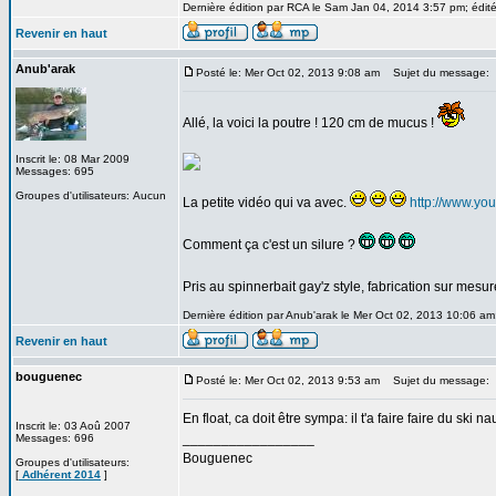
Dernière édition par RCA le Sam Jan 04, 2014 3:57 pm; édité
Revenir en haut
Anub'arak
Posté le: Mer Oct 02, 2013 9:08 am
Sujet du message:
Allé, la voici la poutre ! 120 cm de mucus !
Inscrit le: 08 Mar 2009
Messages: 695
Groupes d'utilisateurs: Aucun
La petite vidéo qui va avec.
http://www.y
Comment ça c'est un silure ?
Pris au spinnerbait gay'z style, fabrication sur mesu
Dernière édition par Anub'arak le Mer Oct 02, 2013 10:06 am;
Revenir en haut
bouguenec
Posté le: Mer Oct 02, 2013 9:53 am
Sujet du message:
En float, ca doit être sympa: il t'a faire faire du ski n
Inscrit le: 03 Aoû 2007
_________________
Messages: 696
Bouguenec
Groupes d'utilisateurs:
[
Adhérent 2014
]