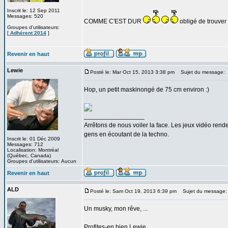
Inscrit le: 12 Sep 2011
Messages: 520
COMME C'EST DUR
obligé de trouver
Groupes d'utilisateurs:
[
Adhérent 2014
]
Revenir en haut
Lewie
Posté le: Mar Oct 15, 2013 3:38 pm
Sujet du message:
Hop, un petit maskinongé de 75 cm environ :)
_________________
Arrêtons de nous voiler la face. Les jeux vidéo rend
gens en écoutant de la techno.
Inscrit le: 01 Déc 2009
Messages: 712
Localisation: Montréal
(Québec, Canada)
Groupes d'utilisateurs: Aucun
Revenir en haut
ALD
Posté le: Sam Oct 19, 2013 6:39 pm
Sujet du message:
Un musky, mon rêve, ...
Profites-en bien Lewie