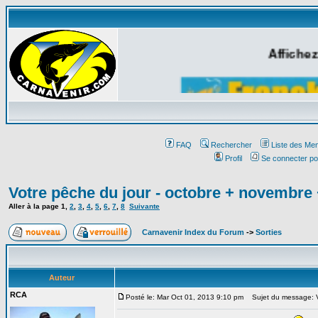
Affichez
FAQ
Rechercher
Liste des Me
Profil
Se connecter po
Votre pêche du jour - octobre + novembre
Aller à la page
1
,
2
,
3
,
4
,
5
,
6
,
7
,
8
Suivante
Carnavenir Index du Forum
->
Sorties
Auteur
RCA
Posté le: Mar Oct 01, 2013 9:10 pm
Sujet du message: Vo