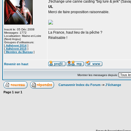
J'échange une canne casting "big lure & jerk" (Savag
UL
Merci de faire proposition raisonnable.
_________________
Inscrit le: 05 Déc 2008
La France, haut lieu de la pêche ?
Messages: 1772
Localisation: Maine-et-Loire
Réalisable !
(Nord Anjou)
Groupes d'utilisateurs:
[
Adhérent 2014
]
[
Adhérent 2015
]
[
Membre du Bureau
]
Revenir en haut
Montrer les messages depuis:
Carnavenir Index du Forum
->
J'échange
Page
1
sur
1
Forum de l'association Carna