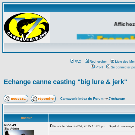
Affichez
FAQ
Rechercher
Liste des Me
Profil
Se connecter po
Echange canne casting "big lure & jerk"
Carnavenir Index du Forum
->
J'échange
Auteur
Nico 49
Posté le: Ven Juil 24, 2015 10:01 pm
Sujet du message: E
Site Admin